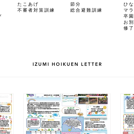
​たこあげ
節分
ひ
​不審者対策訓練
総合避難訓練
マ
び
卒
お
修
IZUMI HOIKUEN LETTER