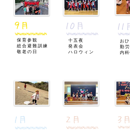
保育参観
十五夜
おひ
​総合避難訓練
​発表会
​勤
敬老の日
​ハロウィン
​内