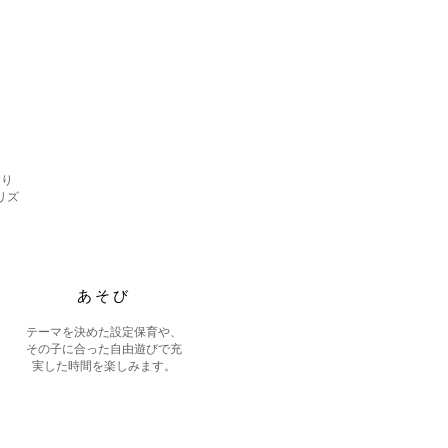
まり
リズ
あそび
テーマを決めた設定保育や、
その子に合った自由遊びで充
実した時間を楽しみます。