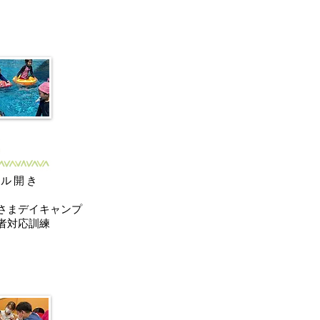
ール開き
夕
さまデイキャンプ
審者対応訓練