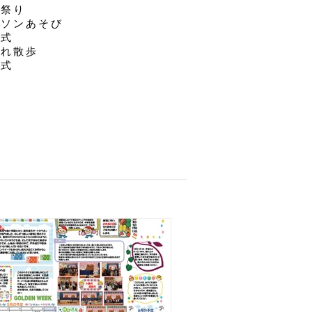
な祭り
ラソンあそび
園式
別れ散歩
了式