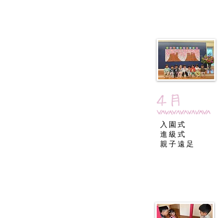
季節の行事
入園式
進級式
​親子遠足