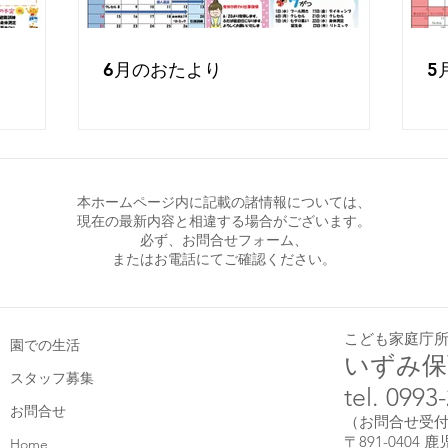
6月のおたより
5
本ホームページ内に記載の諸情報については、
現在の最新内容と相違する場合がございます。
必ず、お問合せフォーム、
またはお電話にてご確認ください。
こども家庭庁
園での生活
いずみ保
スタッフ募集
tel. 0993
お問合せ
（お問合せ受付時間
〒891-0404 
Home