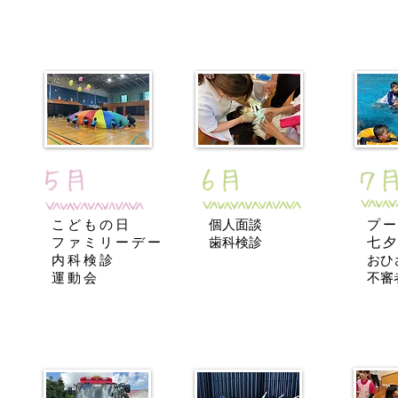
こどもの日
個人面談
プ
​ファミリーデー
​歯科検診
七
内科検診
おひ
運動会
​不