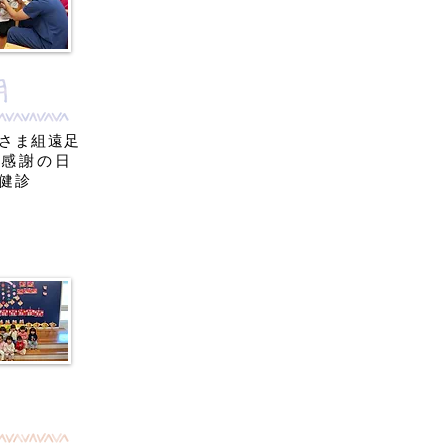
さま組遠足
労感謝の日
科健診