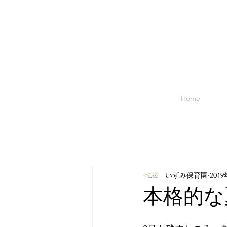
Home
いずみ保育園
201
本格的な